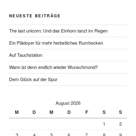
NEUESTE BEITRÄGE
The last unicorn: Und das Einhorn tanzt im Regen
Ein Plädoyer für mehr herbstliches Rumhocken
Auf Tauchstation
Wann ist denn endlich wieder Wunschmond?
Dem Glück auf der Spur
August 2026
M
D
M
D
F
S
S
1
2
3
4
5
6
7
8
9