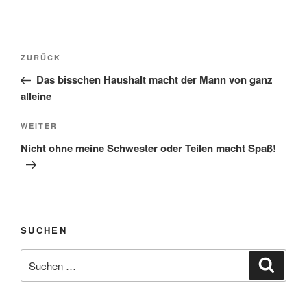
Beitragsnavigation
Vorheriger
ZURÜCK
Beitrag
Das bisschen Haushalt macht der Mann von ganz
alleine
Nächster
WEITER
Beitrag
Nicht ohne meine Schwester oder Teilen macht Spaß!
SUCHEN
Suchen
Suche
nach: