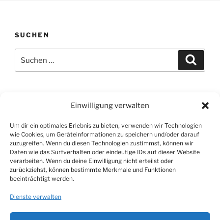
SUCHEN
Suchen
Suche
nach:
HIER FINDEST DU MICH
Einwilligung verwalten
Adresse
Um dir ein optimales Erlebnis zu bieten, verwenden wir Technologien
Andrea Labonte
wie Cookies, um Geräteinformationen zu speichern und/oder darauf
Klosterweg 41
zuzugreifen. Wenn du diesen Technologien zustimmst, können wir
Daten wie das Surfverhalten oder eindeutige IDs auf dieser Website
D-82335 Berg
verarbeiten. Wenn du deine Einwilligung nicht erteilst oder
zurückziehst, können bestimmte Merkmale und Funktionen
Impressum
beeinträchtigt werden.
Datenschutzerklärung
Dienste verwalten