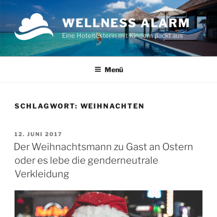
Zum
Inhalt
WELLNESS ALARM
springen
Eine Hoteltesterin mit Kindern packt aus
Menü
SCHLAGWORT:
WEIHNACHTEN
VERÖFFENTLICHT
12. JUNI 2017
AM
Der Weihnachtsmann zu Gast an Ostern
oder es lebe die genderneutrale
Verkleidung