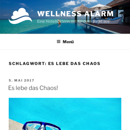
Zum
Inhalt
WELLNESS ALARM
springen
Eine Hoteltesterin mit Kindern packt aus
Menü
SCHLAGWORT:
ES LEBE DAS CHAOS
VERÖFFENTLICHT
5. MAI 2017
AM
Es lebe das Chaos!