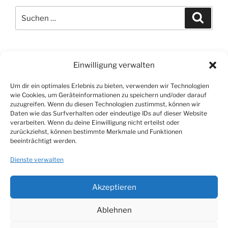
Suchen
Suche
nach:
HIER FINDEST DU MICH
Einwilligung verwalten
Adresse
Um dir ein optimales Erlebnis zu bieten, verwenden wir Technologien
Andrea Labonte
wie Cookies, um Geräteinformationen zu speichern und/oder darauf
Klosterweg 41
zuzugreifen. Wenn du diesen Technologien zustimmst, können wir
Daten wie das Surfverhalten oder eindeutige IDs auf dieser Website
D-82335 Berg
verarbeiten. Wenn du deine Einwilligung nicht erteilst oder
zurückziehst, können bestimmte Merkmale und Funktionen
Impressum
beeinträchtigt werden.
Datenschutzerklärung
Dienste verwalten
Akzeptieren
Ablehnen
Facebook
Twitter
Instagram
E-
Mail